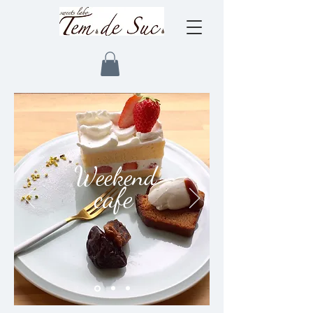
​Weekend
cafe