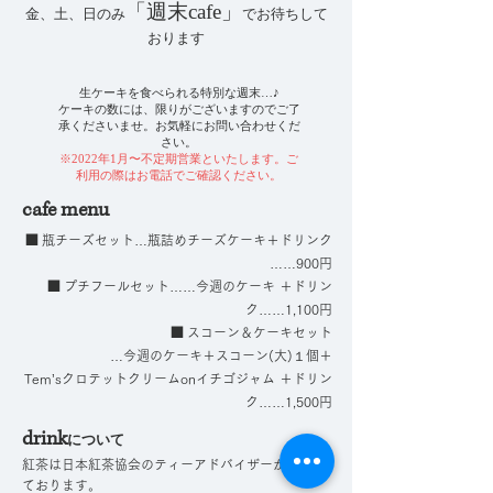
「週末cafe」
金、土、日のみ
でお待ちして
おります
生ケーキを食べられる特別な週末…♪
ケーキの数には、限りがございますのでご了
承くださいませ。お気軽にお問い合わせくだ
さい。
※2022年1月〜不定期営業といたします。ご
利用の際はお電話でご確認ください。
cafe
menu
■
瓶チーズセット…瓶詰めチーズケーキ＋ドリンク
……900円
■
プ
チフールセット……今週のケーキ ＋ドリン
ク……1,100円
■
スコーン＆ケーキセット
…今週のケーキ＋
スコーン(大)１
個
＋
Tem’sクロテットクリームonイチゴジャム ＋ドリン
ク……1,500円
drink
について
紅茶は日本紅茶協会のティーアドバイザーが提供し
ております。