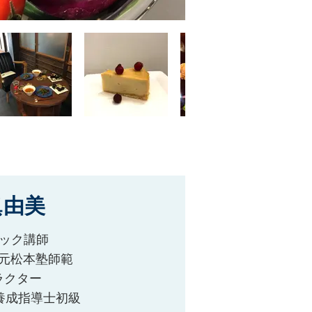
眞由美
ィック講師
元松本塾師範
ラクター
養成指導士初級