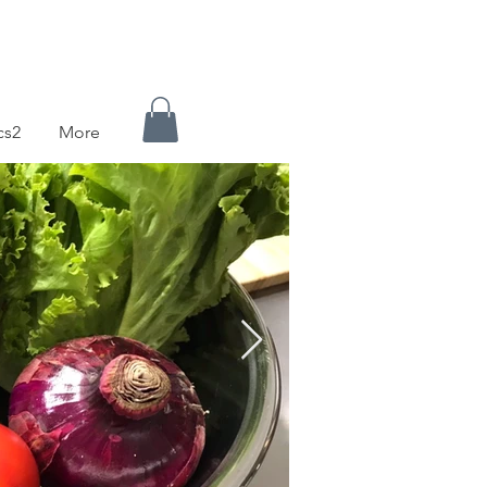
cs2
More