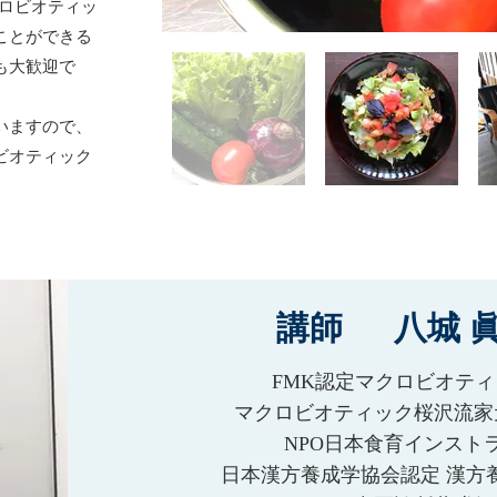
マクロビオティッ
ことができる
も大歓迎で
いますので、
ビオティック
講師 八城 
FMK認定マクロビオテ
マクロビオティック桜沢流家
​NPO日本食育インスト
日本漢方養成学協会認定 漢方