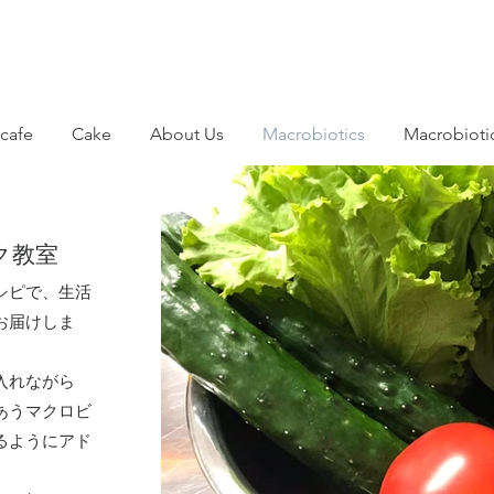
cafe
Cake
About Us
Macrobiotics
Macrobioti
ク教室
シピで、生活
お届けしま
入れながら
あうマクロビ
るようにアド